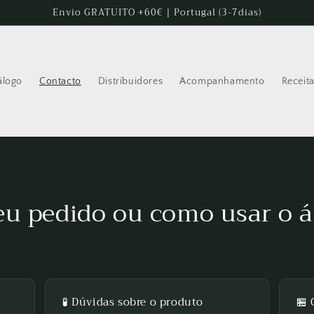
Envio GRATUITO +60€ | Portugal (3-7dias)
álogo
Contacto
Distribuidores
Acompanhamento
Receit
eu pedido ou como usar o á
🧪 Dúvidas sobre o produto
🏪 