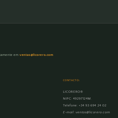
etamente em
ventas@licorero.com
CONTACTO:
LICORERO®
NIPC: 49297124M.
Telefone: +34 93 694 24 02
E-mail: ventas@licorero.com