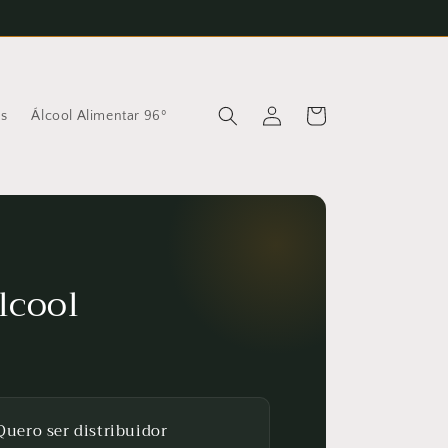
Iniciar
Carrinho
as
Álcool Alimentar 96º
sessão
lcool
Quero ser distribuidor