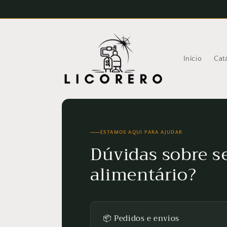
Saltar
para o
conteúdo
Início
Cat
ESTAMOS AQUI PARA AJUDAR
Dúvidas sobre s
alimentário?
📦 Pedidos e envios