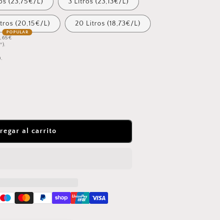
ros (23,75€/L)
3 Litros (23,13€/L)
itros (20,15€/L)
20 Litros (18,73€/L)
4,65€
º).
.
regar al carrito
O