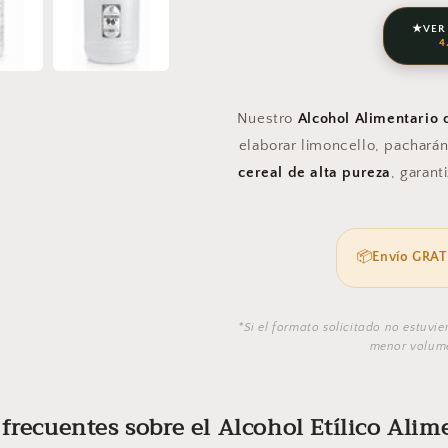
★VER
4
Nuestro
Alcohol Alimentario 
elaborar limoncello, pacharán
cereal de alta pureza
, garan
📦
Envío GRAT
*Si el formato solicitado no estuvi
menor volume
frecuentes sobre el Alcohol Etílico Alim