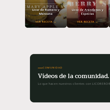
Licor de Romero y
Licor de Arándanos y
Manzana
Especias
VER RECETA
VER RECETA
VER RECETA
VER RECETA
COMUNIDAD
Vídeos de la comunidad.
Lo que hacen nuestros clientes con LICORERO®. 
Licor de KitKat
Li