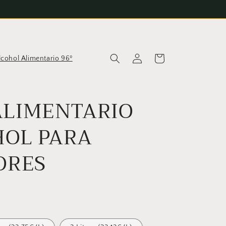
Iniciar
Carrito
lcohol Alimentario 96º
sesión
ALIMENTARIO
HOL PARA
ORES