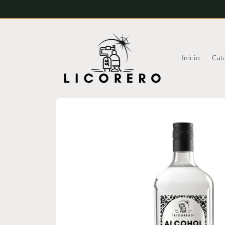
Ir
directamente
al contenido
Inicio
Cat
Ir
directamente
a la
información
del producto