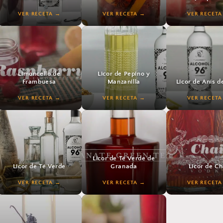
VER RECETA
VER RECETA
VER RECETA
VER RECETA
VER RECETA
VER RECETA
Limoncello de
Licor de Pepino y
Frambuesa
Manzanilla
Licor de Anís d
VER RECETA
VER RECETA
VER RECETA
VER RECETA
VER RECETA
VER RECETA
Licor de Té Verde de
Licor de Té Verde
Granada
Licor de Ch
VER RECETA
VER RECETA
VER RECETA
VER RECETA
VER RECETA
VER RECETA