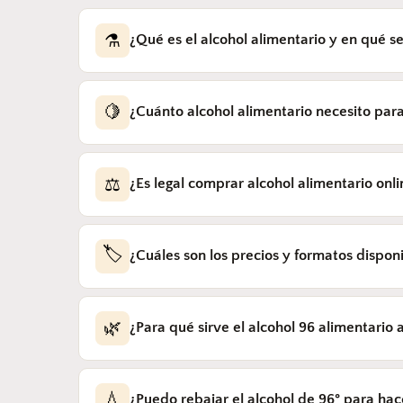
⚗️
¿Qué es el alcohol alimentario y en qué se
El
alcohol de farmacia está desnatural
fiscal. El
alcohol alimentario LICORE
🍋
¿Cuánto alcohol alimentario necesito para
botella. Es el único apto para elabora
Necesitas
1 litro de alcohol alimentari
hacer limoncello, la piel de 8-10 limo
⚖️
¿Es legal comprar alcohol alimentario onl
Sí, completamente legal.
La venta onlin
🏷️
certifica que los impuestos especiale
¿Cuáles son los precios y formatos dispon
propio no está prohibido.
LICORERO® ofrece
6 formatos
: 1L (23
incluyen IVA e impuestos especiales
. 
🌿
¿Para qué sirve el alcohol 96 alimentario
El alcohol etílico alimentario de 96° s
para flambear o humedecer bizcochos
💧
¿Puedo rebajar el alcohol de 96° para ha