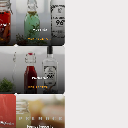
perol /
Absenta
VER RECETA
VER RECETA
Pacharán
VER RECETA
VER RECETA
ia y
Pompelmocello