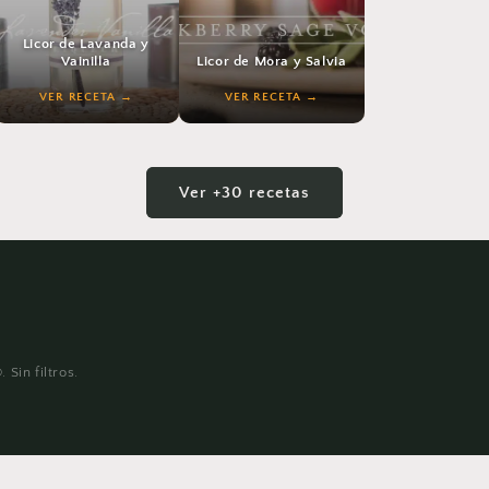
Licor de Lavanda y
Vainilla
Licor de Mora y Salvia
VER RECETA
VER RECETA
VER RECETA
VER RECETA
Ver +30 recetas
Sin filtros.
moncello
Licor de Fresa