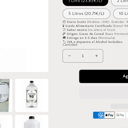
1 Litro (23,85€/L)
2 Lit
5 Litros (20,71€/L)
10 L
📦
Envío Gratis
(Pedidos >35€). Estándar: 
🧪
Grado Alimentario Certificado
(Etanol 96
📑
Sabor neutro
(no altera el licor).
🌾
Origen: Grano de Cereal
(base Premium)
🚚
Entrega en 3-5 días
(Península).
🏷️
IVA e Impuesto al Alcohol Incluidos.
Cantidad
Reducir
Aumentar
cantidad
cantidad
para
para
ALCOHOL
ALCOHOL
Ag
ALIMENTARIO
ALIMENTARI
96º
96º
-
-
ALCOHOL
ALCOHOL
PARA
PARA
HACER
HACER
LICORES
LICORES