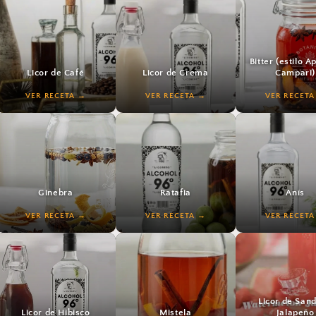
Bitter (estilo A
Licor de Café
Licor de Crema
Campari)
VER RECETA
VER RECETA
VER RECETA
VER RECETA
VER RECETA
VER RECETA
Ginebra
Ratafia
Anís
VER RECETA
VER RECETA
VER RECETA
VER RECETA
VER RECETA
VER RECETA
Licor de Sand
Licor de Hibisco
Mistela
Jalapeño