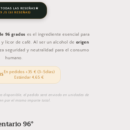
 TODAS LAS RESEÑAS★
.9 /5 (61 RESEÑAS)
de 96 grados
es el ingrediente esencial para
 y licor de café. Al ser un alcohol de
origen
tiza seguridad y neutralidad para el consumo
humano.
En pedidos +35 € (3-5días)
IS
Estándar 4,65 €
era disponible, el pedido será enviado en unidades de
n por el mismo importe total.
entario 96°