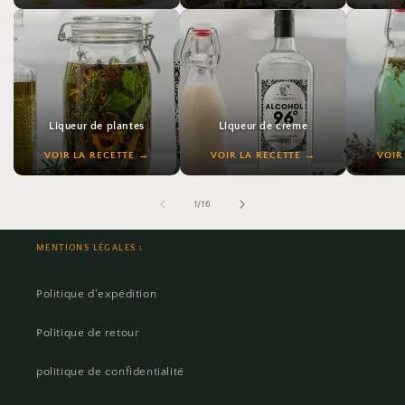
VOIR LA RECETTE
VOIR LA RECETTE
VOIR LA
Liqueur de plantes
Liqueur de crème
VOIR LA RECETTE
VOIR LA RECETTE
VOIR
VOIR LA RECETTE
VOIR LA RECETTE
VOIR LA
de
1
/
16
MENTIONS LÉGALES :
Politique d'expédition
Politique de retour
politique de confidentialité