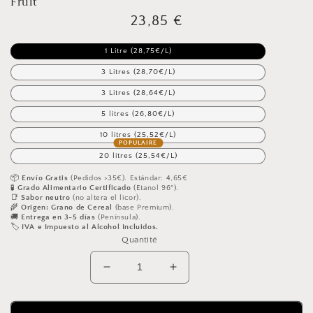
Fruit
Ouvrir
le
Prix
23,85 €
média
featured
habituel
dans
1 Litre (28,75€/L)
une
fenêtre
3 Litres (28,70€/L)
modale
3 Litres (28,64€/L)
5 litres (26,80€/L)
10 litres (25,52€/L)
20 litres (25,54€/L)
📦
Envío Gratis
(Pedidos >35€). Estándar: 4,65€
🧪
Grado Alimentario Certificado
(Etanol 96º).
📑
Sabor neutro
(no altera el licor).
🌾
Origen: Grano de Cereal
(base Premium).
🚚
Entrega en 3-5 días
(Península).
🏷️
IVA e Impuesto al Alcohol Incluidos.
Quantité
Réduire
Augmenter
la
la
quantité
quantité