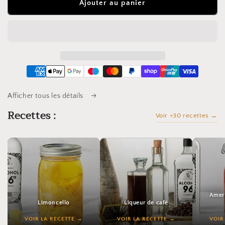
de
de
Ajouter au panier
Alcool
Alcool
Pour
Pour
Fruits
Fruits
96º
96º
-
-
Alcool
Alcool
Neutre
Neutre
-
-
Afficher tous les détails
Alcool
Alcool
De
De
Recettes :
Voir +30 recettes →
Fruit
Fruit
Amer 
Limoncello
Liqueur de café
VOIR LA RECETTE
VOIR LA RECETTE
VOIR