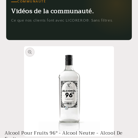
COMMUNAUTÉ
Vidéos de la communauté.
Ce que nos clients font avec LICORERO®. Sans filtres.
Liqueur de KitKat
Limoncello
Liqueur de Fr
Passer aux
informations
produits
Alcool Pour Fruits 96º - Alcool Neutre - Alcool De