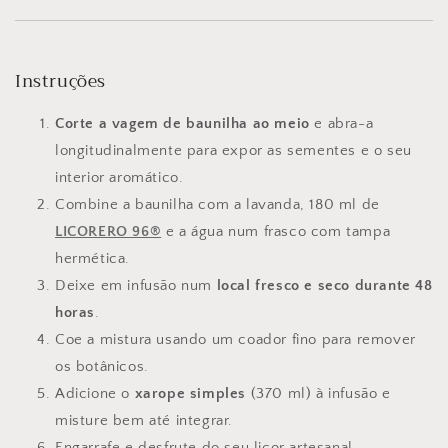
Instruções
Corte a vagem de baunilha ao meio
e abra-a
longitudinalmente para expor as sementes e o seu
interior aromático.
Combine a baunilha com a lavanda, 180 ml de
LICORERO 96®
e a água num frasco com tampa
hermética.
Deixe em infusão num
local fresco e seco durante 48
horas
.
Coe a mistura usando um coador fino para remover
os botânicos.
Adicione o
xarope simples
(370 ml) à infusão e
misture bem até integrar.
Engarrafe e desfrute do seu licor artesanal.