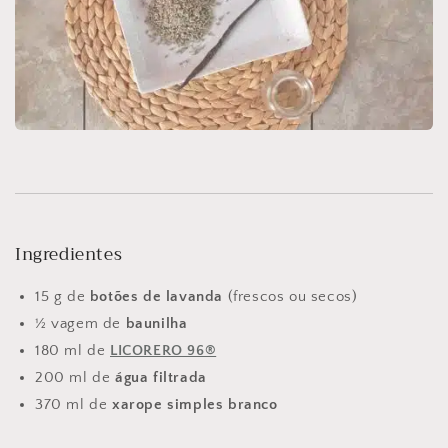
Ingredientes
15 g de
botões de lavanda
(frescos ou secos)
½ vagem de
baunilha
180 ml de
LICORERO 96®
200 ml de
água filtrada
370 ml de
xarope simples branco