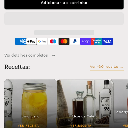
de
de
Adicionar ao carrinho
ÁLCOOL
ÁLCOOL
ETÍLICO
ETÍLICO
ALIMENTAR
ALIMENTAR
96º
96º
-
-
ÁLCOOL
ÁLCOOL
PARA
PARA
FABRICAR
FABRICAR
Ver detalhes completos
LICORES
LICORES
Receitas:
Ver +30 receitas →
Amargo
Limoncello
Licor de Café
VER RECEITA
VER RECEITA
VE