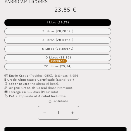
FABRICAR LICORES
Abrir
conteúdo
Preço
23,85 €
multimédia
featured
normal
em
1 Litro (28,75)
modal
2 Litros (28,70€/L)
3 Litros (28,64€/L)
5 Litros (26,80€/L)
10 Litros (25,52)
20 Litros (25,54)
📦
Envío Gratis
(Pedidos >35€). Estándar: 4,65€
🧪
Grado Alimentario Certificado
(Etanol 96º).
📑
Sabor neutro
(no altera el licor).
🌾
Origen: Grano de Cereal
(base Premium).
🚚
Entrega en 3-5 días
(Península).
🏷️
IVA e Impuesto al Alcohol Incluidos.
Quantidade
Diminuir
Aumentar
a
a
quantidade
quantidade